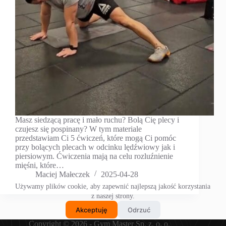
Masz siedzącą pracę i mało ruchu? Bolą Cię plecy i
czujesz się pospinany? W tym materiale
przedstawiam Ci 5 ćwiczeń, które mogą Ci pomóc
przy bolących plecach w odcinku lędźwiowy jak i
piersiowym. Ćwiczenia mają na celu rozluźnienie
mięśni, które…
Maciej Małeczek
2025-04-28
Używamy plików cookie, aby zapewnić najlepszą jakość korzystania
z naszej strony.
Akceptuję
Odrzuć
Copyright © 2026 - Gym Master Sp. z. o. o.